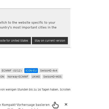
Nord- und Südamerika
Wassertemperaturen
Infrarot
(Tag und Nacht)
SA)
Top Alarm
(Tag und Nacht)
Wassertemperatur
Wasserdampf
(Tag und Nacht)
itch to the website specific to your
Satellit Super HD
(Nur Tag)
ountry's most important cities in the
Satellit visible
(Nur Tag)
Australien und Amerikas
site for United States
Stay on current version
Infrarot
(Tag und Nacht)
Top Alarm
(Tag und Nacht)
Wasserdampf
(Tag und Nacht)
Satellit HD
(Nur Tag)
Satellit visible
(Nur Tag)
ECMWF (0/12)
ICON-EU
SwissHD 4x4
CON
Norway-ECMWF
UKMO
SwissHD-MOS
 von wenigen Stunden bis zu 16 Tagen haben. Scrollen
×
ie Kompakt-Vorhersage basieren