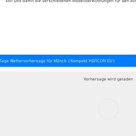
soll und damit die verschiedenen Modellberechnungen für den au
-Tage Wettervorhersage für Mönch (Kompakt HD/ICON EU)
Vorhersage wird geladen