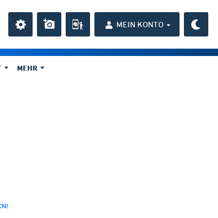
MEIN KONTO
T
MEHR
USA, Mexiko und Karibik
Wind
Infrarot Super HD
(Tag und Nacht)
ion
Windrichtung
Top Alarm Super HD
(Tag und Nacht)
s
Wind 10min-Mittel
Wasserdampf Super HD
(Tag und Nacht)
NEU
Windböen, 10min
Satellit Super HD
(Nur Tag)
Windböen, 1std
Satellit color Super HD
(Nur Tag)
Windböen, 3std
Smoke-Check Super HD
(Nur Tag)
Windböen, 6std
Luftdruck
991)
Luftdruck Meereshöhe QFF
Luftdruck Meereshöhe QNH
EN!
Luftdruck auf Stationshöhe
Luftdruckänderung, 3std