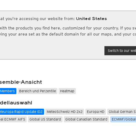
Globalstrahlung
Europa und Afrika
ro HD
CONUS HD
Bestätigte COVID-19 Todesfälle
(Archiv)
Radar Spanien
rinformationsdienst
Weitere Webseiten
Schnee
Globalstrahlung
Rapid Update CONUS HD
Infrarot
(Tag und Nacht)
schlagssummen
Sonstiges
safe.com
Weather.us
(Wettervorhersagen U
eitere Radarprodukte aus anderen Ländern
Nordamerika Canadian HD
Top Alarm
(Tag und Nacht)
Schneehöhen, stündlich
Globalstrahlung, 1std
adarsummen
Wassertemperatur
at you're accessing our website from:
United States
Meteologix.com
andard
British Columbia HD
Wasserdampf
(Tag und Nacht)
Schneehöhen, täglich
Globalstrahlung
 Radarsummen
Potentielle Verdunstung
Weathermodels.com
th the products you find here, customized for your country. If you sw
Satellit HD
(Nur Tag)
Schneehöhenänderung, täglich
ummen (DWD)
Feuchtefluss
AI / ML Modelle
aving your area set as the default domain for all our maps, and your c
rd
Satellit color
(Nur Tag)
Neuschnee, 12std
tensummen weltweit
Relative Vorticity
rkanal
Forschungsprojekte
Mitteleuropa Super HD (MOS)
ndard
Neuschnee, 24std
kanal.kachelmannwetter.com
Cityclim.eu
Asien und Australien
Global German AICON
NEU
tandard
AVOSS
Switch to our web
Global US AIGFS
Satellit HD
(Tag und Nacht)
NEU
Standard
ECMWF AIFS
Top Alarm
(Tag und Nacht)
ndard
en Science
Wetterstationen erwerben
Radiosonden
Amateurstationen
PLUS
Graphcast IFS
Wasserdampf
(Tag und Nacht)
tandard
daten hochladen
meteosol.de
Temperatur, 850hPa
Temperaturen 2m
Pangu IFS
Vulkan Alarm
(Tag und Nacht)
bilder ansehen & hochladen
CAPE, bodennah
Luftfeuchtigkeit
Nebel-Check
(Nur nachts)
Vertikale Windscherung 0-6 km
Taupunkt
semble-Ansicht
Schneefallgrenze
Windböen
e Members
Bereich und Perzentile
Heatmap
Windgeschwindigkeit, 300hPa
Niederschlag, 1std
dellauswahl
eleuropa Rapid Update ID2
MeteoSchweiz HD 2x2
Europa HD
Global German S
bal ECMWF AIFS
Global US Standard
Global Canadian Standard
ECMWF/Global