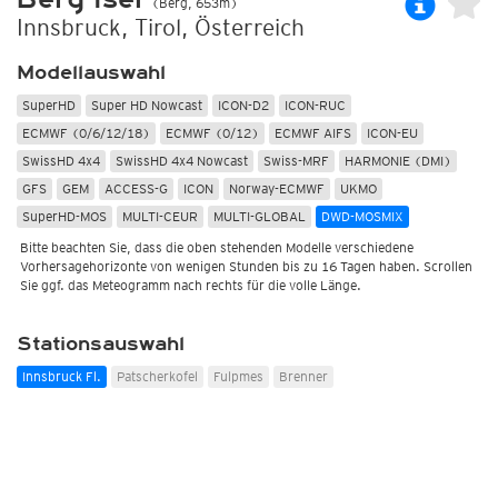
(Berg, 653m)
Innsbruck, Tirol, Österreich
Modellauswahl
SuperHD
Super HD Nowcast
ICON-D2
ICON-RUC
ECMWF (0/6/12/18)
ECMWF (0/12)
ECMWF AIFS
ICON-EU
SwissHD 4x4
SwissHD 4x4 Nowcast
Swiss-MRF
HARMONIE (DMI)
GFS
GEM
ACCESS-G
ICON
Norway-ECMWF
UKMO
SuperHD-MOS
MULTI-CEUR
MULTI-GLOBAL
DWD-MOSMIX
Bitte beachten Sie, dass die oben stehenden Modelle verschiedene
Vorhersagehorizonte von wenigen Stunden bis zu 16 Tagen haben. Scrollen
Sie ggf. das Meteogramm nach rechts für die volle Länge.
Stationsauswahl
Innsbruck Fl.
Patscherkofel
Fulpmes
Brenner