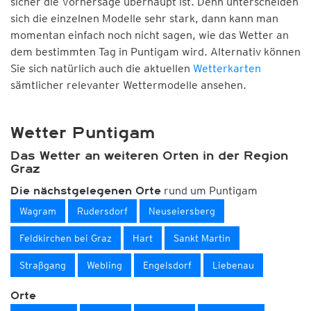
sicher die Vorhersage überhaupt ist. Denn unterscheiden
sich die einzelnen Modelle sehr stark, dann kann man
momentan einfach noch nicht sagen, wie das Wetter an
dem bestimmten Tag in Puntigam wird. Alternativ können
Sie sich natürlich auch die aktuellen
Wetterkarten
sämtlicher relevanter Wettermodelle ansehen.
Wetter Puntigam
Das Wetter an weiteren Orten in der Region
Graz
rund um Puntigam
Die nächstgelegenen Orte
Wagram
Rudersdorf
Neuseiersberg
Feldkirchen bei Graz
Hart
Sankt Martin
Straßgang
Webling
Engelsdorf
Liebenau
Orte