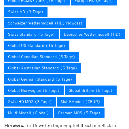
Global ECMWF AIFS (15 Tage)
Europa HD (5 Tage)
Swiss HD (3 Tage)
Schweizer Wettermodell (HD) Nowcast
Swiss Standard (5 Tage)
Dänisches Wettermodell (HD)
Global US Standard (15 Tage)
Global Canadian Standard (5 Tage)
Global Australian Standard (5 Tage)
Global German Standard (5 Tage)
Global Norwegian (5 Tage)
Global Britain (5 Tage)
SwissHD MOS (3 Tage)
Multi-Modell (CEUR)
Multi-Modell (Global)
German MOS (5 Tage)
für Unwettertage empfiehlt sich ein Blick in
Hinweis: