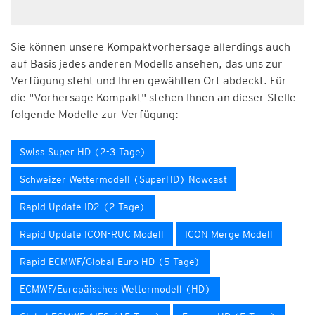
Sie können unsere Kompaktvorhersage allerdings auch
auf Basis jedes anderen Modells ansehen, das uns zur
Verfügung steht und Ihren gewählten Ort abdeckt. Für
die "Vorhersage Kompakt" stehen Ihnen an dieser Stelle
folgende Modelle zur Verfügung:
Swiss Super HD (2-3 Tage)
Schweizer Wettermodell (SuperHD) Nowcast
Rapid Update ID2 (2 Tage)
Rapid Update ICON-RUC Modell
ICON Merge Modell
Rapid ECMWF/Global Euro HD (5 Tage)
ECMWF/Europäisches Wettermodell (HD)