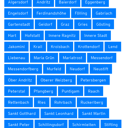
Algersdorf
Andritz
Baierdorf
Eggenberg
Engelsdorf
Ferdinandshöhe
Fölling
Gabriach
Gartenstadt
Geidorf
Graz
Gries
Gösting
Hart
Hofstatt
Innere Ragnitz
Innere Stadt
Jakomini
Krail
Kroisbach
Krottendorf
Lend
Liebenau
Maria Grün
Mariatrost
Messendorf
Messendorfberg
Murfeld
Neudorf
Neustift
Ober Andritz
Oberer Weizberg
Petersbergen
Peterstal
Pfangberg
Puntigam
Raach
Rettenbach
Ries
Rohrbach
Ruckerlberg
Sankt Gotthard
Sankt Leonhard
Sankt Martin
Sankt Peter
Schillingsdorf
Schirmleiten
Stifting