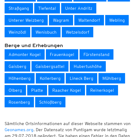
Straßgang
Tiefental
Unter Andritz
Unterer Weizberg
Wagram
Waltendorf
Webling
Weinzödl
Wenisbuch
Wetzelsdorf
Berge und Erhebungen
Admonter Kogel
Frauenkogel
Fürstenstand
Gaisberg
Gaisbergsattel
Hubertushöhe
Höhenberg
Kollerberg
Lineck Berg
Mühlberg
Olberg
Platte
Raacher Kogel
Reinerkogel
Rosenberg
Schloßberg
Sämtliche Ortsinformationen auf dieser Webseite stammen von
Geonames.org
. Der Datensatz von Puntigam wurde letztmalig
am 29.07.2018 geändert. Sie haben einen Fehler in den Daten