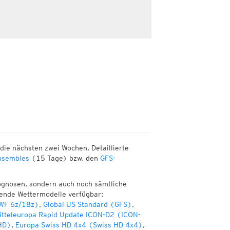
die nächsten zwei Wochen. Detaillierte
sembles
(15 Tage) bzw. den
GFS-
ognosen, sondern auch noch sämtliche
gende Wettermodelle verfügbar:
WF 6z/18z)
,
Global US Standard (GFS)
,
itteleuropa Rapid Update ICON-D2 (ICON-
HD)
,
Europa Swiss HD 4x4 (Swiss HD 4x4)
,