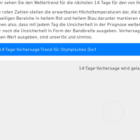
er sehen Sie den Wettertrend für die nächsten 14 Tage für den von I
e roten Zahlen stellen die erwartbaren Höchsttemperaturen dar, die 
weiligen Bereiche in hellem Rot und hellem Blau darunter markieren 
hen also, dass mit jedem Tag die Unsicherheit in der Prognose weite
r noch die Unsicherheit in Form der Bandbreite ausgeben. Vorhersage
nen Wert ausgeben, sind unseriös und sinnlos.
14-Tage-Vorhersage-Trend für Olympisches Dorf
14-Tage-Vorhersage wird gel