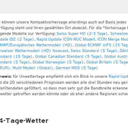
e können unsere Kompaktvorhersage allerdings auch auf Basis jedes
rfügung steht und Ihren gewählten Ort abdeckt. Für die "Vorhersage 
lgende Modelle zur Verfügung:
Swiss Super HD (2-3 Tage)
,
Schweize
date ID2 (2 Tage)
,
Rapid Update ICON-RUC Modell
,
ICON Merge Mod
MWF/Europäisches Wettermodell (HD)
,
Global ECMWF AIFS (15 Tag
hweizer Wettermodell (HD) Nowcast
,
Swiss Standard (5 Tage)
,
Däni
andard (15 Tage)
,
Global Canadian Standard (5 Tage)
,
Global Austr
andard (5 Tage)
,
Global Norwegian (5 Tage)
,
Global Britain (5 Tag
EUR)
,
Multi-Modell (Global)
,
German MOS (5 Tage)
für Unwettertage empfiehlt sich ein Blick in unsere
Rapid-Upd
nweis:
d die 20 verschiedenen Prognosen werden alle drei Stunden neu ger
tellitendaten gefüttert, so dass man sehr gut die Bandbreite erken
wetter getroffen werden könnte oder ob eher andere Regionen schw
4-Tage-Wetter