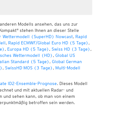
 anderen Modells ansehen, das uns zur
Kompakt" stehen Ihnen an dieser Stelle
r Wettermodell (SuperHD) Nowcast
,
Rapid
ell
,
Rapid ECMWF/Global Euro HD (5 Tage)
,
e)
,
Europa HD (5 Tage)
,
Swiss HD (3 Tage)
,
sches Wettermodell (HD)
,
Global US
alian Standard (5 Tage)
,
Global German
e)
,
SwissHD MOS (3 Tage)
,
Multi-Modell
ate ID2-Ensemble-Prognose
. Dieses Modell
echnet und mit aktuellen Radar- und
nen und sehen kann, ob man von einem
erpunktmäßig betroffen sein werden.