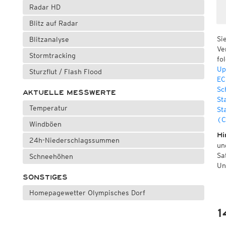
Radar HD
Blitz auf Radar
Si
Blitzanalyse
Ve
Stormtracking
fo
Up
Sturzflut / Flash Flood
EC
Sc
AKTUELLE MESSWERTE
St
Temperatur
St
(C
Windböen
Hi
24h-Niederschlagssummen
un
Sa
Schneehöhen
Un
SONSTIGES
Homepagewetter Olympisches Dorf
1