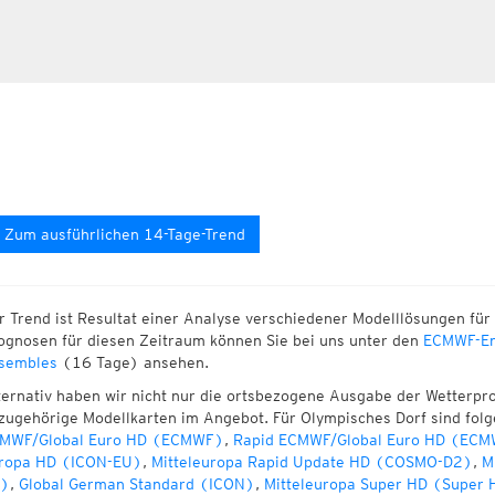
Zum ausführlichen 14-Tage-Trend
r Trend ist Resultat einer Analyse verschiedener Modelllösungen für 
ognosen für diesen Zeitraum können Sie bei uns unter den
ECMWF-En
sembles
(16 Tage) ansehen.
ternativ haben wir nicht nur die ortsbezogene Ausgabe der Wetterpr
zugehörige Modellkarten im Angebot. Für Olympisches Dorf sind fol
MWF/Global Euro HD (ECMWF)
,
Rapid ECMWF/Global Euro HD (ECM
ropa HD (ICON-EU)
,
Mitteleuropa Rapid Update HD (COSMO-D2)
,
M
)
,
Global German Standard (ICON)
,
Mitteleuropa Super HD (Super 