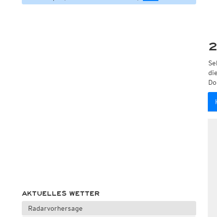
2
Se
di
Do
AKTUELLES WETTER
Radarvorhersage