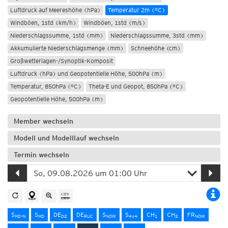
Luftdruck auf Meereshöhe (hPa)
Temperatur 2m (°C)
Windböen, 1std (km/h)
Windböen, 1std (m/s)
Niederschlagssumme, 1std (mm)
Niederschlagssumme, 3std (mm)
Akkumulierte Niederschlagsmenge (mm)
Schneehöhe (cm)
Großwetterlagen-/Synoptik-Komposit
Luftdruck (hPa) und Geopotentielle Höhe, 500hPa (m)
Temperatur, 850hPa (°C)
Theta-E und Geopot, 850hPa (°C)
Geopotentielle Höhe, 500hPa (m)
Member wechseln
Modell und Modelllauf wechseln
Termin wechseln
S
S
DE
DE
S
S
CH
CH
FR
HD-N
HD
D2
RUC
NOW
4x4
1
2
NOW