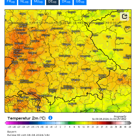
FR
NL
MU
DE
DK
GB
HD
HD
HD
HD
HD
HD
Datenbasis: Deutscher Wetterdienst (DWD)
Updatezeiten: ca. 4:45-6:00 Uhr, 10:45-12:00 Uhr, 16:45-18:00 Uhr und 22:45-0:00 Uhr
Prognose für
Temperatur 2m (°C)
So. 09.08.2026
,
01:00 Uhr
MESZ
Bayern
Europa HD
vom
08.08.2026/18z