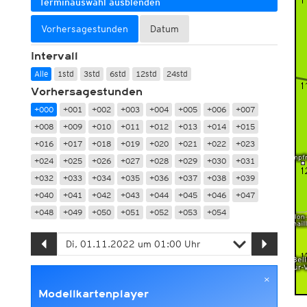
Terminauswahl ausblenden
Vorhersagestunden
Datum
Intervall
Alle
1std
3std
6std
12std
24std
Vorhersagestunden
+000
+001
+002
+003
+004
+005
+006
+007
+008
+009
+010
+011
+012
+013
+014
+015
+016
+017
+018
+019
+020
+021
+022
+023
+024
+025
+026
+027
+028
+029
+030
+031
+032
+033
+034
+035
+036
+037
+038
+039
+040
+041
+042
+043
+044
+045
+046
+047
+048
+049
+050
+051
+052
+053
+054
×
Modellkartenplayer