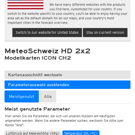
We have many different websites with the products
you find here, customized for your country. If you
switch to the website specific to your country, you'll be able to enjoy having your
area set as the default domain for all our maps, and your country's most
important cities in the forecast overview.
Switch to our website for United States
Stay on current version
MeteoSchweiz HD 2x2
Modellkarten ICON CH2
Kartenausschnitt wechseln
Parameterauswahl ausblenden
Meistgenutzt
Alle
Meist genutzte Parameter
Hier sehen Sie die Parameter, die sich von unseren Nutzern am häufigsten
angesehen werden. Wenn Sie andere Parameter suchen, wechseln Sie bitte zum
Reiter "Alle".
Luftdruck auf Meereshöhe (hPa)
Temperatur 2m (°C)