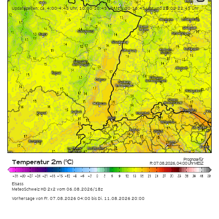
Updatezeiten: ca. 4:00-4:45 Uhr, 10:00-10:45 Uhr, 16:00-16:45 Uhr und 22:00-22:45 Uhr
Prognose für
Temperatur 2m (°C)
Fr. 07.08.2026
,
04:00 Uhr
MESZ
Elsass
MeteoSchweiz HD 2x2 vom
06.08.2026/18z
Vorhersage von Fr. 07.08.2026 04:00 bis Di. 11.08.2026 20:00