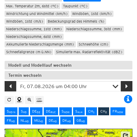
Max. Temperatur 2m, 6std (°C)
Taupunkt (°C)
Windrichtung und Windmittel (km/h)
Windböen, 1std (km/h)
Windböen, 1std (m/s)
Bedeckungsgrad des Himmels (%)
Niederschlagssumme, 1std (mm)
Niederschlagssumme, 3std (mm)
Niederschlagssumme, 6std (mm)
Akkumulierte Niederschlagsmenge (mm)
Schneehöhe (cm)
Schneefallgrenze (m ü.NN)
Simulierte max. Radarreflektivität (dBZ)
Modell und Modelllauf wechseln
Termin wechseln
S
S
DE
DE
S
S
CH
CH
FR
HD-N
HD
D2
RUC
NOW
4x4
1
2
NOW
FR
NL
MU
DE
DK
GB
HD
HD
HD
HD
HD
HD
Quelle: MeteoSchweiz