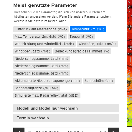
Meist genutzte Parameter
Hier sehen Sie die Parameter, die sich von unseren Nutzern am
häufigsten angesehen werden. Wenn Sie andere Parameter suchen,
wechseln Sie bitte zum Reiter "Alle".
Luftdruck auf Meereshöhe (hPa)
Temperatur 2m (°C)
Max. Temperatur 2m, 6std (°C)
Taupunkt (°C)
Windrichtung und Windmittel (km/h)
Windböen, 1std (km/h)
Windböen, 1std (m/s)
Bedeckungsgrad des Himmels (%)
Niederschlagssumme, 1std (mm)
Niederschlagssumme, 3std (mm)
Niederschlagssumme, 6std (mm)
Akkumulierte Niederschlagsmenge (mm)
Schneehöhe (cm)
Schneefallgrenze (m ü.NN)
Simulierte max. Radarreflektivität (dBZ)
Modell und Modelllauf wechseln
Termin wechseln