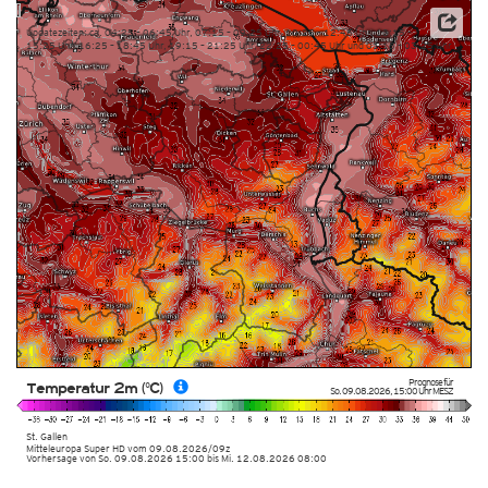
Updatezeiten: ca. 04:25 – 06:45 Uhr, 07:15 – 09:25 Uhr, 10:25 – 12:45 Uhr, 13:15 –
15:25 Uhr, 16:25 – 18:45 Uhr, 19:15 – 21:25 Uhr, 22:25 – 00:45 Uhr und 01:15 – 03:25 Uhr
Prognose für
Temperatur 2m (°C)
So. 09.08.2026
,
15:00 Uhr
MESZ
St. Gallen
Mitteleuropa Super HD
vom
09.08.2026/09z
Vorhersage von So. 09.08.2026 15:00 bis Mi. 12.08.2026 08:00