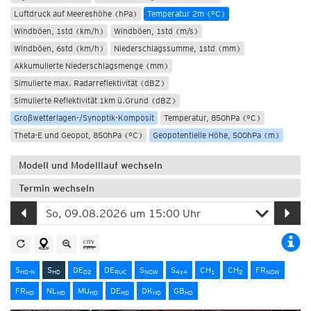
Luftdruck auf Meereshöhe (hPa)
Temperatur 2m (°C)
Windböen, 1std (km/h)
Windböen, 1std (m/s)
Windböen, 6std (km/h)
Niederschlagssumme, 1std (mm)
Akkumulierte Niederschlagsmenge (mm)
Simulierte max. Radarreflektivität (dBZ)
Simulierte Reflektivität 1km ü.Grund (dBZ)
Großwetterlagen-/Synoptik-Komposit
Temperatur, 850hPa (°C)
Theta-E und Geopot, 850hPa (°C)
Geopotentielle Höhe, 500hPa (m)
Modell und Modelllauf wechseln
Termin wechseln
S
S
DE
DE
S
S
CH
CH
FR
HD-N
HD
D2
RUC
NOW
4x4
1
2
NOW
FR
NL
MU
DE
DK
GB
HD
HD
HD
HD
HD
HD