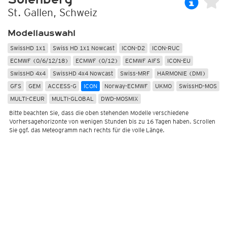
St. Gallen, Schweiz
Modellauswahl
SwissHD 1x1
Swiss HD 1x1 Nowcast
ICON-D2
ICON-RUC
ECMWF (0/6/12/18)
ECMWF (0/12)
ECMWF AIFS
ICON-EU
SwissHD 4x4
SwissHD 4x4 Nowcast
Swiss-MRF
HARMONIE (DMI)
GFS
GEM
ACCESS-G
ICON
Norway-ECMWF
UKMO
SwissHD-MOS
MULTI-CEUR
MULTI-GLOBAL
DWD-MOSMIX
Bitte beachten Sie, dass die oben stehenden Modelle verschiedene
Vorhersagehorizonte von wenigen Stunden bis zu 16 Tagen haben. Scrollen
Sie ggf. das Meteogramm nach rechts für die volle Länge.