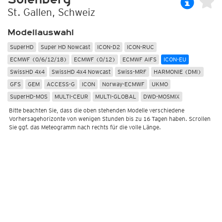
St. Gallen, Schweiz
Modellauswahl
SuperHD
Super HD Nowcast
ICON-D2
ICON-RUC
ECMWF (0/6/12/18)
ECMWF (0/12)
ECMWF AIFS
ICON-EU
SwissHD 4x4
SwissHD 4x4 Nowcast
Swiss-MRF
HARMONIE (DMI)
GFS
GEM
ACCESS-G
ICON
Norway-ECMWF
UKMO
SuperHD-MOS
MULTI-CEUR
MULTI-GLOBAL
DWD-MOSMIX
Bitte beachten Sie, dass die oben stehenden Modelle verschiedene
Vorhersagehorizonte von wenigen Stunden bis zu 16 Tagen haben. Scrollen
Sie ggf. das Meteogramm nach rechts für die volle Länge.