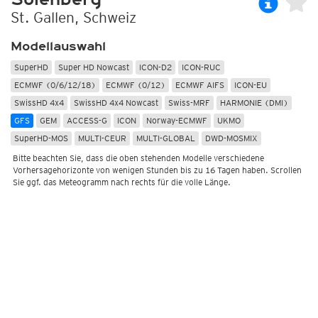
St. Gallen, Schweiz
Modellauswahl
SuperHD
Super HD Nowcast
ICON-D2
ICON-RUC
ECMWF (0/6/12/18)
ECMWF (0/12)
ECMWF AIFS
ICON-EU
SwissHD 4x4
SwissHD 4x4 Nowcast
Swiss-MRF
HARMONIE (DMI)
GFS
GEM
ACCESS-G
ICON
Norway-ECMWF
UKMO
SuperHD-MOS
MULTI-CEUR
MULTI-GLOBAL
DWD-MOSMIX
Bitte beachten Sie, dass die oben stehenden Modelle verschiedene
Vorhersagehorizonte von wenigen Stunden bis zu 16 Tagen haben. Scrollen
Sie ggf. das Meteogramm nach rechts für die volle Länge.