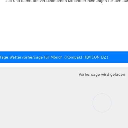
soll und damit die verschiedenen Modellberechnungen für den au
-Tage Wettervorhersage für Mönch (Kompakt HD/ICON-D2)
Vorhersage wird geladen