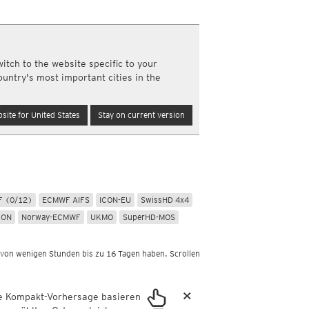
Nord- und Südamerika
Neuschnee, 24std
Infrarot
(Tag und Nacht)
Top Alarm
(Tag und Nacht)
m
Wasserdampf
(Tag und Nacht)
itch to the website specific to your
Satellit Super HD
(Nur Tag)
ountry's most important cities in the
Satellit visible
(Nur Tag)
Australien und Amerikas
site for United States
Stay on current version
Infrarot
(Tag und Nacht)
Top Alarm
(Tag und Nacht)
Wasserdampf
(Tag und Nacht)
Satellit HD
(Nur Tag)
Satellit visible
(Nur Tag)
km
 (0/12)
ECMWF AIFS
ICON-EU
SwissHD 4x4
a
CON
Norway-ECMWF
UKMO
SuperHD-MOS
 von wenigen Stunden bis zu 16 Tagen haben. Scrollen
×
ie Kompakt-Vorhersage basieren