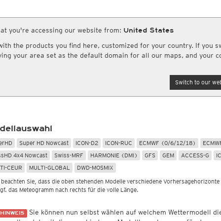
Globalstrahlung
Europa und Afrika
Meteosafe.com
ro HD
CONUS HD
Bestätigte COVID-19 Todesfälle
(Archiv)
Radar Spanien
Rapid Update CONUS HD
Infrarot
(Tag und Nacht)
schlagssummen
Sonstiges
re Webseiten
Wetterkanal
eitere Radarprodukte aus anderen Ländern
Globalstrahlung
Luftfeuchtigkeit
Nordamerika Canadian HD
Top Alarm
(Tag und Nacht)
adarsummen
Wassertemperatur
at you're accessing our website from:
United States
r.us
(Wettervorhersagen USA)
wetterkanal.kachelmannwetter.co
andard
British Columbia HD
Wasserdampf
(Tag und Nacht)
Globalstrahlung, 1std
Rel. Luftfeuchtigkeit
 Radarsummen
Potentielle Verdunstung
ogix.com
th the products you find here, customized for your country. If you sw
Satellit HD
(Nur Tag)
Globalstrahlung
Taupunkt
ummen (DWD)
Feuchtefluss
Forschungsprojekte
AI / ML Modelle
ftseen.ch
aving your area set as the default domain for all our maps, and your c
rd
Satellit color
(Nur Tag)
Taupunktdifferenz
tensummen weltweit
Relative Vorticity
Cityclim.eu
Mitteleuropa Super HD (MOS)
ndard
Feuchtkugeltemperatur
AVOSS
Asien und Australien
Global German AICON
NEU
tandard
Switch to our web
Global US AIGFS
Satellit HD
(Tag und Nacht)
NEU
Standard
en Science
Wetterstationen erwerben
ECMWF AIFS
Top Alarm
(Tag und Nacht)
ndard
daten hochladen
meteosol.de
Strassenwetter
Radiosonden
LUS
Graphcast IFS
Wasserdampf
(Tag und Nacht)
tandard
bilder ansehen & hochladen
Straßenzustand
Temperatur, 850hPa
Pangu IFS
Vulkan Alarm
(Tag und Nacht)
Belagstemperatur
CAPE, bodennah
Nebel-Check
(Nur nachts)
dellauswahl
Sichtweite
Vertikale Windscherung 0-6 
Schneehöhe
Schneefallgrenze
erHD
Super HD Nowcast
ICON-D2
ICON-RUC
ECMWF (0/6/12/18)
ECMWF
Apr-Sep)
Windgeschwindigkeit, 300hP
ssHD 4x4 Nowcast
Swiss-MRF
HARMONIE (DMI)
GFS
GEM
ACCESS-G
I
TI-CEUR
MULTI-GLOBAL
DWD-MOSMIX
e beachten Sie, dass die oben stehenden Modelle verschiedene Vorhersagehorizonte
ggf. das Meteogramm nach rechts für die volle Länge.
Sie können nun selbst wählen auf welchem Wettermodell d
HINWEIS