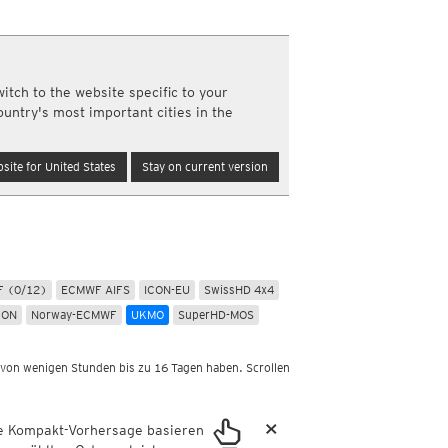
Nord- und Südamerika
Neuschnee, 24std
Infrarot
(Tag und Nacht)
Top Alarm
(Tag und Nacht)
m
Wasserdampf
(Tag und Nacht)
itch to the website specific to your
Satellit Super HD
(Nur Tag)
ountry's most important cities in the
Satellit visible
(Nur Tag)
Australien und Amerikas
site for United States
Stay on current version
Infrarot
(Tag und Nacht)
Top Alarm
(Tag und Nacht)
Wasserdampf
(Tag und Nacht)
Satellit HD
(Nur Tag)
Satellit visible
(Nur Tag)
km
 (0/12)
ECMWF AIFS
ICON-EU
SwissHD 4x4
a
CON
Norway-ECMWF
UKMO
SuperHD-MOS
 von wenigen Stunden bis zu 16 Tagen haben. Scrollen
×
ie Kompakt-Vorhersage basieren