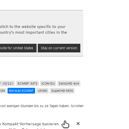
Nord- und Südamerika
Neuschnee, 24std
Infrarot
(Tag und Nacht)
Top Alarm
(Tag und Nacht)
m
Wasserdampf
(Tag und Nacht)
itch to the website specific to your
Satellit Super HD
(Nur Tag)
ountry's most important cities in the
Satellit visible
(Nur Tag)
Australien und Amerikas
site for United States
Stay on current version
Infrarot
(Tag und Nacht)
Top Alarm
(Tag und Nacht)
Wasserdampf
(Tag und Nacht)
Satellit HD
(Nur Tag)
Satellit visible
(Nur Tag)
km
 (0/12)
ECMWF AIFS
ICON-EU
SwissHD 4x4
a
CON
Norway-ECMWF
UKMO
SuperHD-MOS
 von wenigen Stunden bis zu 16 Tagen haben. Scrollen
×
ie Kompakt-Vorhersage basieren