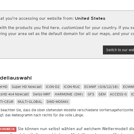
Globalstrahlung
Europa und Afrika
Meteosafe.com
ro HD
CONUS HD
Bestätigte COVID-19 Todesfälle
(Archiv)
Radar Spanien
Rapid Update CONUS HD
Infrarot
(Tag und Nacht)
schlagssummen
Sonstiges
re Webseiten
Wetterkanal
eitere Radarprodukte aus anderen Ländern
Globalstrahlung
Luftfeuchtigkeit
Nordamerika Canadian HD
Top Alarm
(Tag und Nacht)
adarsummen
Wassertemperatur
at you're accessing our website from:
United States
r.us
(Wettervorhersagen USA)
wetterkanal.kachelmannwetter.co
andard
British Columbia HD
Wasserdampf
(Tag und Nacht)
Globalstrahlung, 1std
Rel. Luftfeuchtigkeit
 Radarsummen
Potentielle Verdunstung
ogix.com
th the products you find here, customized for your country. If you sw
Satellit HD
(Nur Tag)
Globalstrahlung
Taupunkt
ummen (DWD)
Feuchtefluss
Forschungsprojekte
AI / ML Modelle
ftseen.ch
aving your area set as the default domain for all our maps, and your c
rd
Satellit color
(Nur Tag)
Taupunktdifferenz
tensummen weltweit
Relative Vorticity
Cityclim.eu
Mitteleuropa Super HD (MOS)
ndard
Feuchtkugeltemperatur
AVOSS
Asien und Australien
Global German AICON
NEU
tandard
Switch to our web
Global US AIGFS
Satellit HD
(Tag und Nacht)
NEU
Standard
en Science
Wetterstationen erwerben
ECMWF AIFS
Top Alarm
(Tag und Nacht)
ndard
daten hochladen
meteosol.de
Strassenwetter
Radiosonden
LUS
Graphcast IFS
Wasserdampf
(Tag und Nacht)
tandard
bilder ansehen & hochladen
Straßenzustand
Temperatur, 850hPa
Pangu IFS
Vulkan Alarm
(Tag und Nacht)
Belagstemperatur
CAPE, bodennah
Nebel-Check
(Nur nachts)
dellauswahl
Sichtweite
Vertikale Windscherung 0-6 
Schneehöhe
Schneefallgrenze
erHD
Super HD Nowcast
ICON-D2
ICON-RUC
ECMWF (0/6/12/18)
ECMWF
Apr-Sep)
Windgeschwindigkeit, 300hP
ssHD 4x4 Nowcast
Swiss-MRF
HARMONIE (DMI)
GFS
GEM
ACCESS-G
I
TI-CEUR
MULTI-GLOBAL
DWD-MOSMIX
e beachten Sie, dass die oben stehenden Modelle verschiedene Vorhersagehorizonte
ggf. das Meteogramm nach rechts für die volle Länge.
Sie können nun selbst wählen auf welchem Wettermodell d
HINWEIS