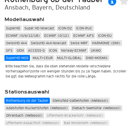
Ansbach, Bayern, Deutschland
Modellauswahl
SuperHD
Super HD Nowcast
ICON-D2
ICON-RUC
ECMWF (0/6/12/18)
ECMWF (0/12)
ECMWF AIFS
ICON-EU
SwissHD 4x4
SwissHD 4x4 Nowcast
Swiss-MRF
HARMONIE (DMI)
GFS
GEM
ACCESS-G
ICON
Norway-ECMWF
UKMO
SuperHD-MOS
MULTI-CEUR
MULTI-GLOBAL
DWD-MOSMIX
Bitte beachten Sie, dass die oben stehenden Modelle verschiedene
Vorhersagehorizonte von wenigen Stunden bis zu 16 Tagen haben. Scrollen
Sie ggf. das Meteogramm nach rechts für die volle Länge.
Stationsauswahl
Rothenburg ob der Tauber
Steinsfeld-Gattenhofen (Meteosol)
Adelshofen-Ruckertshofen (Meteosol)
Diebach-Seemühle (Meteosol)
Ohrenbach (Meteosol)
Uffenheim-Brackenlohr (Meteosol)
Uffenheim-Aspachhof (Meteosol)
Bad Windsheim (Meteosol)