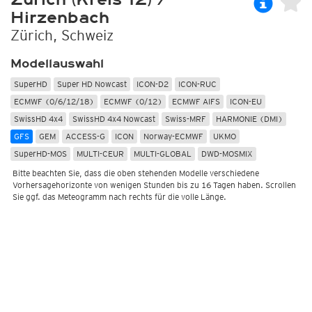
Hirzenbach
Zürich, Schweiz
Modellauswahl
SuperHD
Super HD Nowcast
ICON-D2
ICON-RUC
ECMWF (0/6/12/18)
ECMWF (0/12)
ECMWF AIFS
ICON-EU
SwissHD 4x4
SwissHD 4x4 Nowcast
Swiss-MRF
HARMONIE (DMI)
GFS
GEM
ACCESS-G
ICON
Norway-ECMWF
UKMO
SuperHD-MOS
MULTI-CEUR
MULTI-GLOBAL
DWD-MOSMIX
Bitte beachten Sie, dass die oben stehenden Modelle verschiedene
Vorhersagehorizonte von wenigen Stunden bis zu 16 Tagen haben. Scrollen
Sie ggf. das Meteogramm nach rechts für die volle Länge.