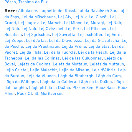
Pêsch
,
Tschima da Flix
:
Albulasee
,
Laghetto dei Rossi
,
Lai da Ravais-ch Sur
,
Laj
Seen
da Fops
,
Lei da Müschauns
,
Lej Alv
,
Lej Alv
,
Lej Giazöl
,
Lej
Grand
,
Lej Lagrev
,
Lej Marsch
,
Lej Minor
,
Lej Muragl
,
Lej Nair
,
Lej Nair
,
Lej Nair
,
Lej Ovis-chel
,
Lej Pers
,
Lej Pitschen
,
Lej
Rosatsch
,
Lej Sgrischus
,
Lej Suvretta
,
Lej Tschüffer
,
Lej Verd
,
Lej Zuppo
,
Lej d'Arlas
,
Lej da Diavolezza
,
Lej da Gravatscha
,
Lej
da Pischa
,
Lej da Prastinaun
,
Lej da Prüna
,
Lej da Staz
,
Lej da
Vadret
,
Lej da l'Isla
,
Lej da la Fuorcla
,
Lej da la Pêsch
,
Lej da la
Tscheppa
,
Lej da las Collinas
,
Lej da las Culuonnas
,
Lejets da
Boval
,
Lejets da Cuolms
,
Lejets da Muttaun
,
Lejets da Muttaun
,
Lejin Cristal
,
Lejin Malachit
,
Lejin da Misaun
,
Lejs d'Albris
,
Lejs
da Burdun
,
Lejs da Viluoch
,
Lägh da Bitabergh
,
Lägh da Cam
,
Lägh da l'Albigna
,
Lägh da la Caldera
,
Lägh da la Duäna
,
Lägh
dal Lunghin
,
Lägh pitt da la Duäna
,
Pizzun See
,
Puoz Bass
,
Puoz
Minor
,
Puoz Ot
,
St. Moritzersee