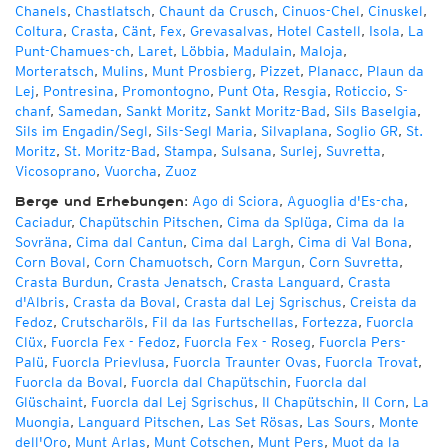
Chanels
,
Chastlatsch
,
Chaunt da Crusch
,
Cinuos-Chel
,
Cinuskel
,
Coltura
,
Crasta
,
Cänt
,
Fex
,
Grevasalvas
,
Hotel Castell
,
Isola
,
La
Punt-Chamues-ch
,
Laret
,
Löbbia
,
Madulain
,
Maloja
,
Morteratsch
,
Mulins
,
Munt Prosbierg
,
Pizzet
,
Planacc
,
Plaun da
Lej
,
Pontresina
,
Promontogno
,
Punt Ota
,
Resgia
,
Roticcio
,
S-
chanf
,
Samedan
,
Sankt Moritz
,
Sankt Moritz-Bad
,
Sils Baselgia
,
Sils im Engadin/Segl
,
Sils-Segl Maria
,
Silvaplana
,
Soglio GR
,
St.
Moritz
,
St. Moritz-Bad
,
Stampa
,
Sulsana
,
Surlej
,
Suvretta
,
Vicosoprano
,
Vuorcha
,
Zuoz
:
Ago di Sciora
,
Aguoglia d'Es-cha
,
Berge und Erhebungen
Caciadur
,
Chapütschin Pitschen
,
Cima da Splüga
,
Cima da la
Sovräna
,
Cima dal Cantun
,
Cima dal Largh
,
Cima di Val Bona
,
Corn Boval
,
Corn Chamuotsch
,
Corn Margun
,
Corn Suvretta
,
Crasta Burdun
,
Crasta Jenatsch
,
Crasta Languard
,
Crasta
d'Albris
,
Crasta da Boval
,
Crasta dal Lej Sgrischus
,
Creista da
Fedoz
,
Crutscharöls
,
Fil da las Furtschellas
,
Fortezza
,
Fuorcla
Clüx
,
Fuorcla Fex - Fedoz
,
Fuorcla Fex - Roseg
,
Fuorcla Pers-
Palü
,
Fuorcla Prievlusa
,
Fuorcla Traunter Ovas
,
Fuorcla Trovat
,
Fuorcla da Boval
,
Fuorcla dal Chapütschin
,
Fuorcla dal
Glüschaint
,
Fuorcla dal Lej Sgrischus
,
Il Chapütschin
,
Il Corn
,
La
Muongia
,
Languard Pitschen
,
Las Set Rösas
,
Las Sours
,
Monte
dell'Oro
,
Munt Arlas
,
Munt Cotschen
,
Munt Pers
,
Muot da la