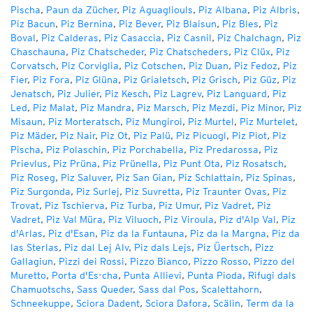
Pischa
,
Paun da Zücher
,
Piz Aguagliouls
,
Piz Albana
,
Piz Albris
,
Piz Bacun
,
Piz Bernina
,
Piz Bever
,
Piz Blaisun
,
Piz Bles
,
Piz
Boval
,
Piz Calderas
,
Piz Casaccia
,
Piz Casnil
,
Piz Chalchagn
,
Piz
Chaschauna
,
Piz Chatscheder
,
Piz Chatscheders
,
Piz Clüx
,
Piz
Corvatsch
,
Piz Corviglia
,
Piz Cotschen
,
Piz Duan
,
Piz Fedoz
,
Piz
Fier
,
Piz Fora
,
Piz Glüna
,
Piz Grialetsch
,
Piz Grisch
,
Piz Güz
,
Piz
Jenatsch
,
Piz Julier
,
Piz Kesch
,
Piz Lagrev
,
Piz Languard
,
Piz
Led
,
Piz Malat
,
Piz Mandra
,
Piz Marsch
,
Piz Mezdi
,
Piz Minor
,
Piz
Misaun
,
Piz Morteratsch
,
Piz Mungiroi
,
Piz Murtel
,
Piz Murtelet
,
Piz Mäder
,
Piz Nair
,
Piz Ot
,
Piz Palü
,
Piz Picuogl
,
Piz Piot
,
Piz
Pischa
,
Piz Polaschin
,
Piz Porchabella
,
Piz Predarossa
,
Piz
Prievlus
,
Piz Prüna
,
Piz Prünella
,
Piz Punt Ota
,
Piz Rosatsch
,
Piz Roseg
,
Piz Saluver
,
Piz San Gian
,
Piz Schlattain
,
Piz Spinas
,
Piz Surgonda
,
Piz Surlej
,
Piz Suvretta
,
Piz Traunter Ovas
,
Piz
Trovat
,
Piz Tschierva
,
Piz Turba
,
Piz Umur
,
Piz Vadret
,
Piz
Vadret
,
Piz Val Müra
,
Piz Viluoch
,
Piz Viroula
,
Piz d'Alp Val
,
Piz
d'Arlas
,
Piz d'Esan
,
Piz da la Funtauna
,
Piz da la Margna
,
Piz da
las Sterlas
,
Piz dal Lej Alv
,
Piz dals Lejs
,
Piz Üertsch
,
Pizz
Gallagiun
,
Pizzi dei Rossi
,
Pizzo Bianco
,
Pizzo Rosso
,
Pizzo del
Muretto
,
Porta d'Es-cha
,
Punta Allievi
,
Punta Pioda
,
Rifugi dals
Chamuotschs
,
Sass Queder
,
Sass dal Pos
,
Scalettahorn
,
Schneekuppe
,
Sciora Dadent
,
Sciora Dafora
,
Scälin
,
Term da la