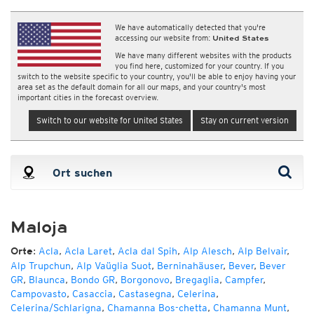
We have automatically detected that you're
accessing our website from:
United States
We have many different websites with the products
you find here, customized for your country. If you
switch to the website specific to your country, you'll be able to enjoy having your
area set as the default domain for all our maps, and your country's most
important cities in the forecast overview.
Switch to our website for United States
Stay on current version
Maloja
:
Acla
,
Acla Laret
,
Acla dal Spih
,
Alp Alesch
,
Alp Belvair
,
Orte
Alp Trupchun
,
Alp Vaüglia Suot
,
Berninahäuser
,
Bever
,
Bever
GR
,
Blaunca
,
Bondo GR
,
Borgonovo
,
Bregaglia
,
Campfer
,
Campovasto
,
Casaccia
,
Castasegna
,
Celerina
,
Celerina/Schlarigna
,
Chamanna Bos-chetta
,
Chamanna Munt
,