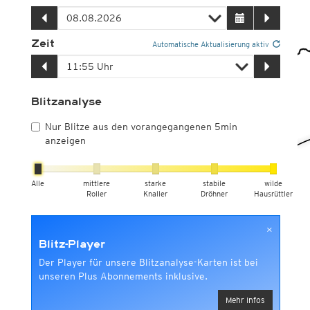
Zeit
Automatische Aktualisierung aktiv
Blitzanalyse
Nur Blitze aus den vorangegangenen 5min
anzeigen
Alle
mittlere
starke
stabile
wilde
Roller
Knaller
Dröhner
Hausrüttler
×
Blitz-Player
Der Player für unsere Blitzanalyse-Karten ist bei
unseren Plus Abonnements inklusive.
Mehr Infos