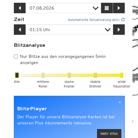
Zeit
Automatische Aktualisierung aktiv
Blitzanalyse
Nur Blitze aus den vorangegangenen 5min
anzeigen
Alle
mittlere
starke
stabile
wilde
Roller
Knaller
Dröhner
Hausrüttler
×
Blitz-Player
Der Player für unsere Blitzanalyse-Karten ist bei
unseren Plus Abonnements inklusive.
Mehr Infos