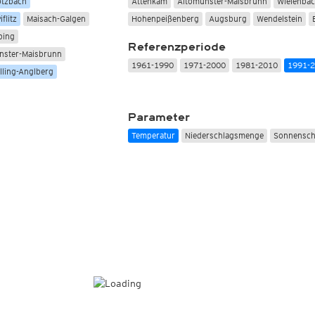
otzbach
Attenkam
Altomünster-Maisbrunn
Wielenbac
flitz
Maisach-Galgen
Hohenpeißenberg
Augsburg
Wendelstein
bing
Referenzperiode
nster-Maisbrunn
1961-1990
1971-2000
1981-2010
1991-
lling-Anglberg
Parameter
Temperatur
Niederschlagsmenge
Sonnensch