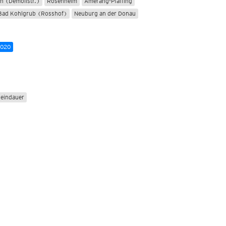
h (Demollstr.)
Rosenheim
Amerang-Pfaffing
Bad Kohlgrub (Rosshof)
Neuburg an der Donau
2020
eindauer