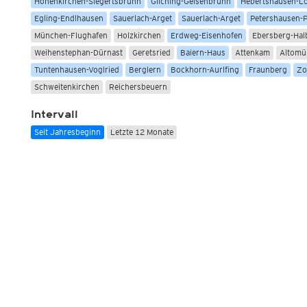
Höhenkirchen-Siegertsbrunn
Gilching-Geisenbrunn
Hebertshausen-L
Egling-Endlhausen
Sauerlach-Arget
Sauerlach-Arget
Petershausen-Pi
München-Flughafen
Holzkirchen
Erdweg-Eisenhofen
Ebersberg-Hal
Weihenstephan-Dürnast
Geretsried
Baiern-Haus
Attenkam
Altomü
Tuntenhausen-Voglried
Berglern
Bockhorn-Aurlfing
Fraunberg
Zo
Schweitenkirchen
Reichersbeuern
Intervall
Seit Jahresbeginn
Letzte 12 Monate