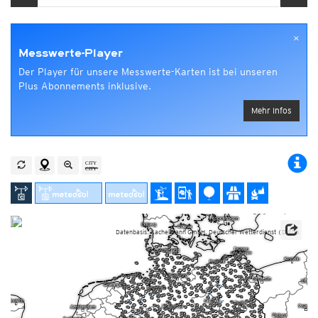
×
Messwerte-Player
Der Player für unsere Messwerte-Karten ist bei unseren
Plus Abonnements inklusive.
Mehr Infos
Datenbasis: Kachelmann GmbH, Deutscher Wetterdienst (DWD)