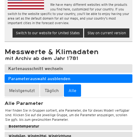
We have many different websites with the products
you find here, customized for your country. If you
switch to the website specific to your country, you'll be able to enjoy having your
area set as the default domain for all our maps, and your country's most
important cities in the forecast overview.
Switch to our website for United States
Stay on current version
Messwerte & Klimadaten
mit Archiv ab dem Jahr 1781
Kartenausschnitt wechseln
Parameterauswahl ausblenden
Meistgenutzt
Täglich
Alle
Alle Parameter
Wetter, Luftdruck
Hier finden Sie in Gruppen sortiert, alle Parameter, die für dieses Modell verfügbar
sind. Klicken Sie auf die jeweilige Gruppe, um die Parameter anzuzeigen, scrollen
Temperatur und Luftfeuchtigkeit
Sie ggfs. bis zum gewünschten Parameter.
Bodentemperatur
Windböen, Windmittel, Windrichtung