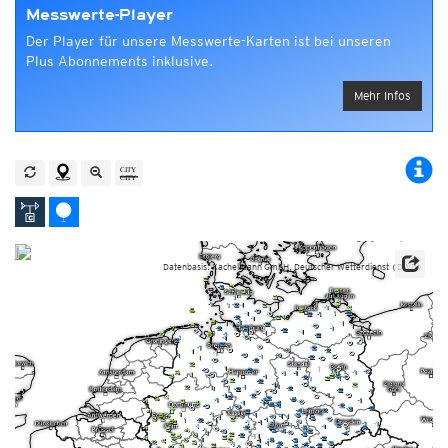
Messwerte-Player
Der Player für unsere Messwerte-Karten ist bei unseren
Plus Abonnements inklusive.
Mehr Infos
Datenbasis: Kachelmann GmbH, Deutscher Wetterdienst (DWD)