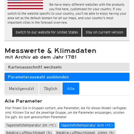
We have many different websites with the products
you find here, customized for your country. If you
switch to the website specific to your country, you'll be able to enjoy having your
area set as the default domain for all our maps, and your country's most
important cities in the forecast overview.
Switch to our website for United States
Stay on current version
Messwerte & Klimadaten
mit Archiv ab dem Jahr 1781
Wetter, Luftdruck
Kartenausschnitt wechseln
Temperatur und Luftfeuchtigkeit
Parameterauswahl ausblenden
Temperatur 2m (°C)
Temperatur 2m, 10min (°C)
Temperatur 5cm, 10min (°C)
Max. Temperatur 2m, 12std (°C)
Meistgenutzt
Täglich
Alle
Max. Temperatur 2m, 12std, alle 10min (°C)
Alle Parameter
Min. Temperatur 2m, 12std (°C)
Hier finden Sie in Gruppen sortiert, alle Parameter, die für dieses Modell verfügbar
Min. Temperatur 2m, 12std, alle 10min (°C)
sind. Klicken Sie auf die jeweilige Gruppe, um die Parameter anzuzeigen, scrollen
Sie ggfs. bis zum gewünschten Parameter.
Tageshöchsttemperatur 2m (°C)
Durchschnittstemperatur 2m (°C)
Tagestiefsttemperatur 2m (°C)
Tagestiefsttemperatur 5cm (°C)
Relative Luftfeuchtigkeit (%)
Relative Luftfeuchtigkeit, 10min (%)