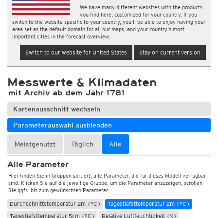
We have many different websites with the products
you find here, customized for your country. If you
switch to the website specific to your country, you'll be able to enjoy having your
area set as the default domain for all our maps, and your country's most
important cities in the forecast overview.
Switch to our website for United States
Stay on current version
Wetter, Luftdruck
Messwerte & Klimadaten
mit Archiv ab dem Jahr 1781
Temperatur und Luftfeuchtigkeit
Temperatur 2m (°C)
Temperatur 2m, 10min (°C)
Kartenausschnitt wechseln
Temperatur 5cm (°C)
Temperatur 5cm, 10min (°C)
Parameterauswahl ausblenden
Max. Temperatur 2m, 12std (°C)
Max. Temperatur 2m, 12std, alle 10min (°C)
Meistgenutzt
Täglich
Alle
Min. Temperatur 2m, 12std (°C)
Alle Parameter
Min. Temperatur 2m, 12std, alle 10min (°C)
Hier finden Sie in Gruppen sortiert, alle Parameter, die für dieses Modell verfügbar
Min. Temperatur 2m, 15std (°C)
Min. Temperatur 5cm, 12std (°C)
sind. Klicken Sie auf die jeweilige Gruppe, um die Parameter anzuzeigen, scrollen
Sie ggfs. bis zum gewünschten Parameter.
Min. Temperatur 5cm, 15std (°C)
Tageshöchsttemperatur 2m (°C)
Durchschnittstemperatur 2m (°C)
Tagestiefsttemperatur 2m (°C)
Tagestiefsttemperatur 5cm (°C)
Relative Luftfeuchtigkeit (%)