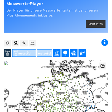
Messwerte-Player
Der Player für unsere Messwerte-Karten ist bei unseren
Plus Abonnements inklusive.
Mehr Infos
Datenbasis: Kachelmann GmbH, Deutscher Wetterdienst (DWD)