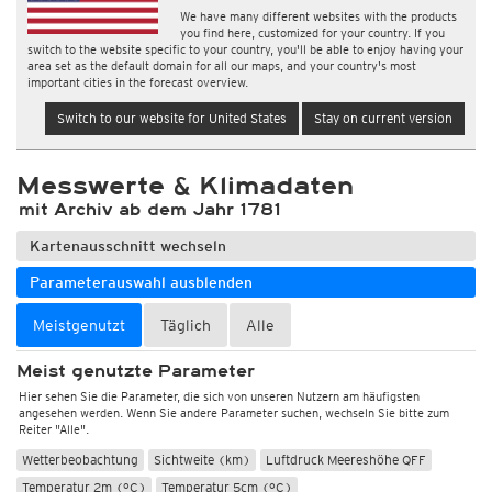
We have many different websites with the products
you find here, customized for your country. If you
switch to the website specific to your country, you'll be able to enjoy having your
area set as the default domain for all our maps, and your country's most
important cities in the forecast overview.
Switch to our website for United States
Stay on current version
Messwerte & Klimadaten
mit Archiv ab dem Jahr 1781
Kartenausschnitt wechseln
Parameterauswahl ausblenden
Meistgenutzt
Täglich
Alle
Meist genutzte Parameter
Hier sehen Sie die Parameter, die sich von unseren Nutzern am häufigsten
angesehen werden. Wenn Sie andere Parameter suchen, wechseln Sie bitte zum
Reiter "Alle".
Wetterbeobachtung
Sichtweite (km)
Luftdruck Meereshöhe QFF
Temperatur 2m (°C)
Temperatur 5cm (°C)