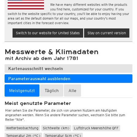
We have many different websites with the products
you find here, customized for your country. If you
switch to the website specific to your country, you'll be able to enjoy having your
area set as the default domain for all our maps, and your country's most
important cities in the forecast overview.
Switch to our website for United States
Stay on current version
Messwerte & Klimadaten
mit Archiv ab dem Jahr 1781
Kartenausschnitt wechseln
Parameterauswahl ausblenden
Meistgenutzt
Täglich
Alle
Meist genutzte Parameter
Hier sehen Sie die Parameter, die sich von unseren Nutzern am häufigsten
angesehen werden. Wenn Sie andere Parameter suchen, wechseln Sie bitte zum
Reiter "Alle".
Wetterbeobachtung
Sichtweite (km)
Luftdruck Meereshöhe QFF
Temperatur 2m (°C)
Temperatur 5cm (°C)