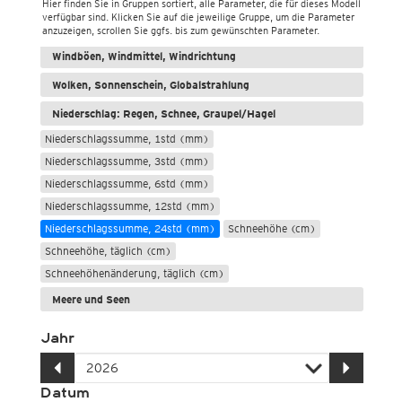
Hier finden Sie in Gruppen sortiert, alle Parameter, die für dieses Modell
verfügbar sind. Klicken Sie auf die jeweilige Gruppe, um die Parameter
Temperatur und Luftfeuchtigkeit
anzuzeigen, scrollen Sie ggfs. bis zum gewünschten Parameter.
Windböen, Windmittel, Windrichtung
Wolken, Sonnenschein, Globalstrahlung
Niederschlag: Regen, Schnee, Graupel/Hagel
Niederschlagssumme, 1std (mm)
Niederschlagssumme, 3std (mm)
Niederschlagssumme, 6std (mm)
Niederschlagssumme, 12std (mm)
Niederschlagssumme, 24std (mm)
Schneehöhe (cm)
Schneehöhe, täglich (cm)
Schneehöhenänderung, täglich (cm)
Meere und Seen
Jahr
Datum