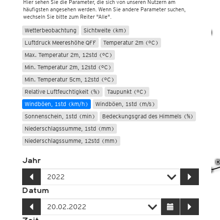
Hier sehen Sie die Parameter, die sich von unseren Nutzern am
häufigsten angesehen werden. Wenn Sie andere Parameter suchen,
wechseln Sie bitte zum Reiter "Alle".
Wetterbeobachtung
Sichtweite (km)
Luftdruck Meereshöhe QFF
Temperatur 2m (°C)
Max. Temperatur 2m, 12std (°C)
Min. Temperatur 2m, 12std (°C)
Min. Temperatur 5cm, 12std (°C)
Relative Luftfeuchtigkeit (%)
Taupunkt (°C)
Windböen, 1std (km/h)
Windböen, 1std (m/s)
Sonnenschein, 1std (min)
Bedeckungsgrad des Himmels (%)
Niederschlagssumme, 1std (mm)
Niederschlagssumme, 12std (mm)
Jahr
Datum