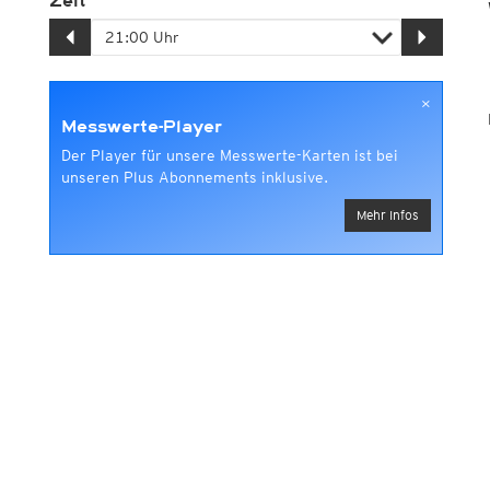
Zeit
×
Messwerte-Player
Der Player für unsere Messwerte-Karten ist bei
unseren Plus Abonnements inklusive.
Mehr Infos