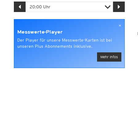
×
Messwerte-Player
Der Player für unsere Messwerte-Karten ist bei
unseren Plus Abonnements inklusive.
Mehr Infos