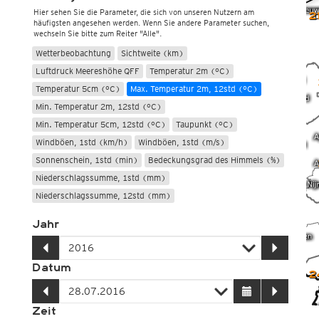
Hier sehen Sie die Parameter, die sich von unseren Nutzern am
2
häufigsten angesehen werden. Wenn Sie andere Parameter suchen,
wechseln Sie bitte zum Reiter "Alle".
Wetterbeobachtung
Sichtweite (km)
Luftdruck Meereshöhe QFF
Temperatur 2m (°C)
Temperatur 5cm (°C)
Max. Temperatur 2m, 12std (°C)
Min. Temperatur 2m, 12std (°C)
Min. Temperatur 5cm, 12std (°C)
Taupunkt (°C)
Windböen, 1std (km/h)
Windböen, 1std (m/s)
Sonnenschein, 1std (min)
Bedeckungsgrad des Himmels (%)
Niederschlagssumme, 1std (mm)
Niederschlagssumme, 12std (mm)
Jahr
Datum
2
Zeit