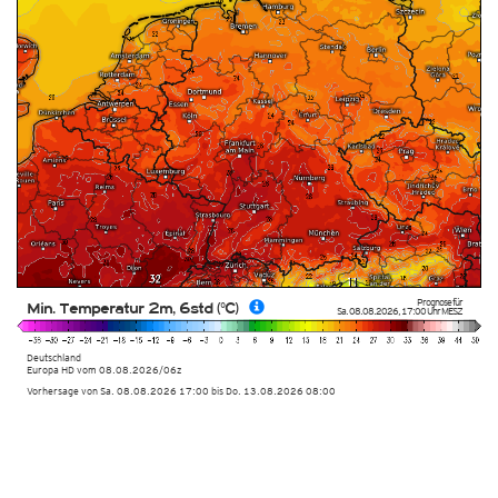
Prognose für
Min. Temperatur 2m, 6std (°C)
Sa. 08.08.2026
,
17:00 Uhr
MESZ
Deutschland
Europa HD
vom
08.08.2026/06z
Vorhersage von Sa. 08.08.2026 17:00 bis Do. 13.08.2026 08:00