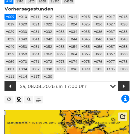
Alle
1std
3std
6std
12std
24std
Vorhersagestunden
+009
+010
+011
+012
+013
+014
+015
+016
+017
+018
+019
+020
+021
+022
+023
+024
+025
+026
+027
+028
+029
+030
+031
+032
+033
+034
+035
+036
+037
+038
+039
+040
+041
+042
+043
+044
+045
+046
+047
+048
+049
+050
+051
+052
+053
+054
+055
+056
+057
+058
+059
+060
+061
+062
+063
+064
+065
+066
+067
+068
+069
+070
+071
+072
+073
+074
+075
+076
+077
+078
+081
+084
+087
+090
+093
+096
+099
+102
+105
+108
+111
+114
+117
+120
Datenbasis: Deutscher Wetterdienst (DWD)
Updatezeiten: ca. 4:45-6:00 Uhr, 10:45-12:00 Uhr, 16:45-18:00 Uhr und 22:45-0:00 Uhr