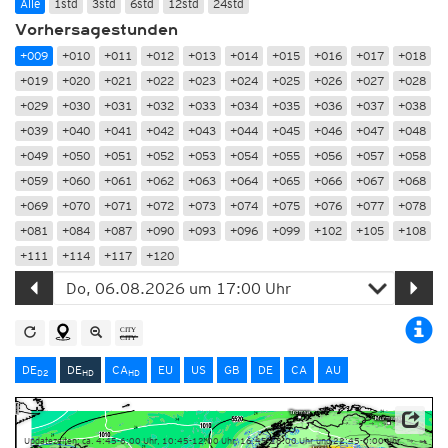
Alle
1std
3std
6std
12std
24std
Vorhersagestunden
+009
+010
+011
+012
+013
+014
+015
+016
+017
+018
+019
+020
+021
+022
+023
+024
+025
+026
+027
+028
+029
+030
+031
+032
+033
+034
+035
+036
+037
+038
+039
+040
+041
+042
+043
+044
+045
+046
+047
+048
+049
+050
+051
+052
+053
+054
+055
+056
+057
+058
+059
+060
+061
+062
+063
+064
+065
+066
+067
+068
+069
+070
+071
+072
+073
+074
+075
+076
+077
+078
+081
+084
+087
+090
+093
+096
+099
+102
+105
+108
+111
+114
+117
+120
DE
DE
CA
EU
US
GB
DE
CA
AU
D2
HD
HD
Datenbasis: Deutscher Wetterdienst (DWD)
Updatezeiten: ca. 4:45-6:00 Uhr, 10:45-12:00 Uhr, 16:45-18:00 Uhr und 22:45-0:00 Uhr