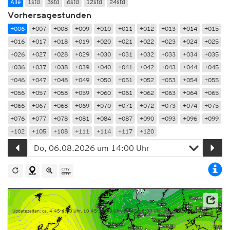
Alle
1std
3std
6std
12std
24std
Vorhersagestunden
+006
+007
+008
+009
+010
+011
+012
+013
+014
+015
+016
+017
+018
+019
+020
+021
+022
+023
+024
+025
+026
+027
+028
+029
+030
+031
+032
+033
+034
+035
+036
+037
+038
+039
+040
+041
+042
+043
+044
+045
+046
+047
+048
+049
+050
+051
+052
+053
+054
+055
+056
+057
+058
+059
+060
+061
+062
+063
+064
+065
+066
+067
+068
+069
+070
+071
+072
+073
+074
+075
+076
+077
+078
+081
+084
+087
+090
+093
+096
+099
+102
+105
+108
+111
+114
+117
+120
Datenbasis: Deutscher Wetterdienst (DWD)
Updatezeiten: ca. 4:45-6:00 Uhr, 10:45-12:00 Uhr, 16:45-18:00 Uhr und 22:45-0:00 Uhr