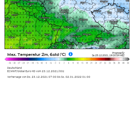
Prognose für
Max. Temperatur 2m, 6std (°C)
Sa. 25.12.2021
,
19:00 Uhr
MEZ
Deutschland
ECMWF/Global Euro HD vom
23.12.2021/00z
Vorhersage von Do. 23.12.2021 07:00 bis So. 02.01.2022 01:00