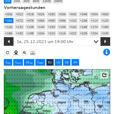
Alle
1std
3std
6std
12std
24std
Vorhersagestunden
+006
+012
+018
+024
+030
+036
+042
+048
+054
+060
+066
+072
+078
+084
+090
+096
+102
+108
+114
+120
+126
+132
+138
+144
+150
+156
+162
+168
+174
+180
+186
+192
+198
+204
+210
+216
+222
+228
+234
+240
S
S
DE
S
EU
US
DE
KR
HD
4x4
HD
MRF
Dieser Service basiert auf Daten und Produkten des Europäischen Zentrums für mittelfristige
Wettervorhersage (ECMWF)
Updatezeiten: ca. 8:00-9:00 Uhr und 20:00-21:00 Uhr für den Hauptlauf sowie 10:30 Uhr und
22:30 Uhr für die Ensemble-Werte