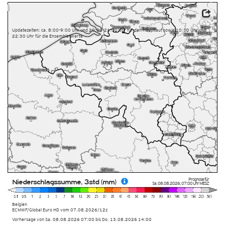
Dieser Service basiert auf Daten und Produkten des Europäischen Zentrums für mittelfristige
Wettervorhersage (ECMWF)
Updatezeiten: ca. 8:00-9:00 Uhr und 20:00-21:00 Uhr für den Hauptlauf sowie 10:30 Uhr und
22:30 Uhr für die Ensemble-Werte
Prognose für
Niederschlagssumme, 3std (mm)
Sa. 08.08.2026
,
07:00 Uhr
MESZ
Belgien
ECMWF/Global Euro HD vom
07.08.2026/12z
Vorhersage von Sa. 08.08.2026 07:00 bis Do. 13.08.2026 14:00