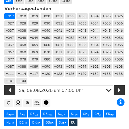
Alle
1std
3std
6std
12std
24std
Vorhersagestunden
+017
+018
+019
+020
+021
+022
+023
+024
+025
+026
+027
+028
+029
+030
+031
+032
+033
+034
+035
+036
+037
+038
+039
+040
+041
+042
+043
+044
+045
+046
+047
+048
+049
+050
+051
+052
+053
+054
+055
+056
+057
+058
+059
+060
+061
+062
+063
+064
+065
+066
+067
+068
+069
+070
+071
+072
+073
+074
+075
+076
+077
+078
+079
+080
+081
+082
+083
+084
+085
+086
+087
+088
+089
+090
+093
+096
+099
+102
+105
+108
+111
+114
+117
+120
+123
+126
+129
+132
+135
+138
+141
+144
S
S
DE
DE
S
S
CH
CH
FR
HD-N
HD
D2
RUC
NOW
4x4
1
2
HD
NL
DE
DK
GB
S
EU
HD
HD
HD
HD
MRF