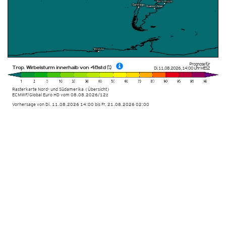
Prognose für
Trop. Wirbelsturm innerhalb von 48std (%)
Di. 11.08.2026
,
14:00 Uhr
MESZ
Rasterkarte Nord- und Südamerika (Übersicht)
ECMWF/Global Euro HD vom
08.08.2026/12z
Vorhersage von Di. 11.08.2026 14:00 bis Fr. 21.08.2026 02:00