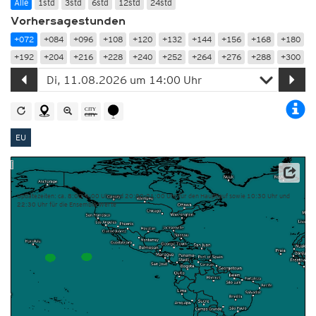
Alle
1std
3std
6std
12std
24std
Vorhersagestunden
+072
+084
+096
+108
+120
+132
+144
+156
+168
+180
+192
+204
+216
+228
+240
+252
+264
+276
+288
+300
EU
Dieser Service basiert auf Daten und Produkten des Europäischen Zentrums für mittelfristige
Wettervorhersage (ECMWF)
Updatezeiten: ca. 8:00-9:00 Uhr und 20:00-21:00 Uhr für den Hauptlauf sowie 10:30 Uhr und
22:30 Uhr für die Ensemble-Werte