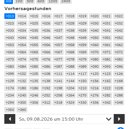
Alle
1std
3std
6std
12std
24std
Vorhersagestunden
+013
+014
+015
+016
+017
+018
+019
+020
+021
+022
+023
+024
+025
+026
+027
+028
+029
+030
+031
+032
+033
+034
+035
+036
+037
+038
+039
+040
+041
+042
+043
+044
+045
+046
+047
+048
+049
+050
+051
+052
+053
+054
+055
+056
+057
+058
+059
+060
+061
+062
+063
+064
+065
+066
+067
+068
+069
+070
+071
+072
+073
+074
+075
+076
+077
+078
+079
+080
+081
+082
+083
+084
+085
+086
+087
+088
+089
+090
+093
+096
+099
+102
+105
+108
+111
+114
+117
+120
+123
+126
+129
+132
+135
+138
+141
+144
+150
+156
+162
+168
+174
+180
+186
+192
+198
+204
+210
+216
+222
+228
+234
+240
+246
+252
+258
+264
+270
+276
+282
+288
+294
+300
+306
+312
+318
+324
+330
+336
+342
+348
+354
+360