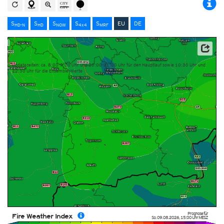
S
S
S
S
S
EU
DE
HD-N
HD
NOW
4x4
MRF
Dieser Service basiert auf Daten und Produkten des Europäischen Zentrums für mittelfristige
Wettervorhersage (ECMWF)
Updatezeiten: ca. 8:00-9:00 Uhr und 20:00-21:00 Uhr für den Hauptlauf sowie 10:30 Uhr und
22:30 Uhr für die Ensemble-Werte
Prognose für
Fire Weather Index
So. 09.08.2026
,
15:00 Uhr
MESZ