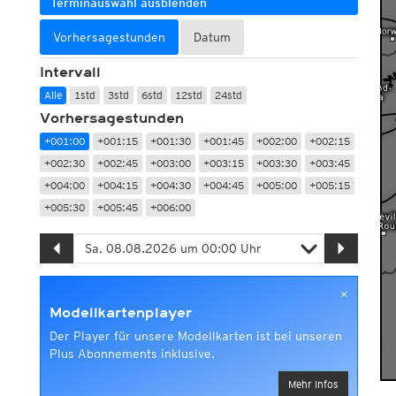
Terminauswahl ausblenden
Vorhersagestunden
Datum
Intervall
Alle
1std
3std
6std
12std
24std
Vorhersagestunden
+001:00
+001:15
+001:30
+001:45
+002:00
+002:15
+002:30
+002:45
+003:00
+003:15
+003:30
+003:45
+004:00
+004:15
+004:30
+004:45
+005:00
+005:15
+005:30
+005:45
+006:00
×
Modellkartenplayer
Der Player für unsere Modellkarten ist bei unseren
Plus Abonnements inklusive.
Mehr Infos