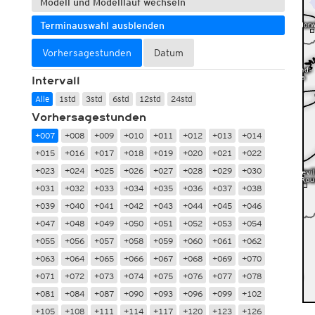
Modell und Modelllauf wechseln
Terminauswahl ausblenden
Vorhersagestunden
Datum
Intervall
Alle
1std
3std
6std
12std
24std
Vorhersagestunden
+007
+008
+009
+010
+011
+012
+013
+014
+015
+016
+017
+018
+019
+020
+021
+022
+023
+024
+025
+026
+027
+028
+029
+030
+031
+032
+033
+034
+035
+036
+037
+038
+039
+040
+041
+042
+043
+044
+045
+046
+047
+048
+049
+050
+051
+052
+053
+054
+055
+056
+057
+058
+059
+060
+061
+062
+063
+064
+065
+066
+067
+068
+069
+070
+071
+072
+073
+074
+075
+076
+077
+078
+081
+084
+087
+090
+093
+096
+099
+102
+105
+108
+111
+114
+117
+120
+123
+126