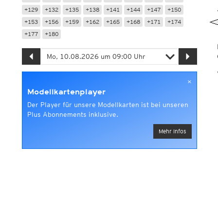
+129
+132
+135
+138
+141
+144
+147
+150
+153
+156
+159
+162
+165
+168
+171
+174
+177
+180
×
Modellkartenplayer
Der Player für unsere Modellkarten ist bei unseren
Plus Abonnements inklusive.
Mehr Infos