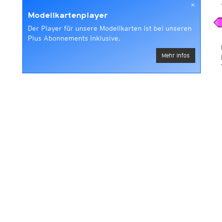
×
Modellkartenplayer
Der Player für unsere Modellkarten ist bei unseren
Plus Abonnements inklusive.
Mehr Infos