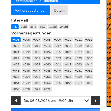
Terminauswahl ausblenden
Vorhersagestunden
Datum
Intervall
Alle
1std
3std
6std
12std
24std
Vorhersagestunden
+005
+006
+007
+008
+009
+010
+011
+012
+013
+014
+015
+016
+017
+018
+019
+020
+021
+022
+023
+024
+025
+026
+027
+028
+029
+030
+031
+032
+033
+034
+035
+036
+037
+038
+039
+040
+041
+042
+043
+044
+045
+046
+047
+048
+049
+050
+051
+052
+053
+054
+055
+056
+057
+058
+059
+060
+061
+062
+063
+064
+065
+066
+067
+068
+069
+070
+071
+072