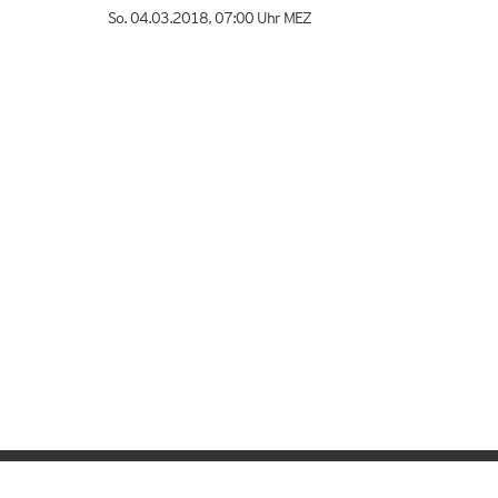
So. 04.03.2018
,
07:00 Uhr
MEZ
mannwetter.com werben?