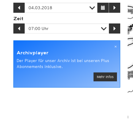
Zeit
×
Archivplayer
Der Player für unser Archiv ist bei unseren Plus
Abonnements inklusive.
Mehr Infos