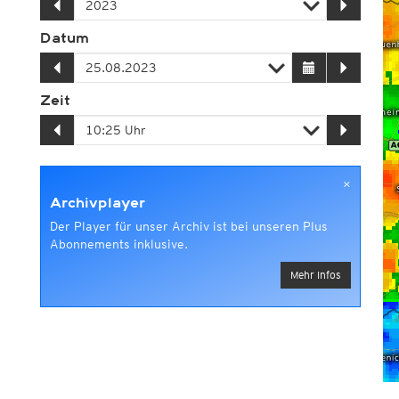
Datum
Zeit
×
Archivplayer
Der Player für unser Archiv ist bei unseren Plus
Abonnements inklusive.
Mehr Infos