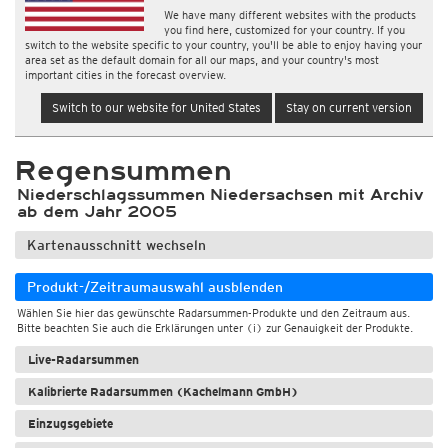
We have many different websites with the products
you find here, customized for your country. If you
switch to the website specific to your country, you'll be able to enjoy having your
area set as the default domain for all our maps, and your country's most
important cities in the forecast overview.
Switch to our website for United States
Stay on current version
Regensummen
Niederschlagssummen Niedersachsen mit Archiv
ab dem Jahr 2005
Kartenausschnitt wechseln
Produkt-/Zeitraumauswahl ausblenden
Wählen Sie hier das gewünschte Radarsummen-Produkte und den Zeitraum aus.
Bitte beachten Sie auch die Erklärungen unter (i) zur Genauigkeit der Produkte.
Live-Radarsummen
Kalibrierte Radarsummen (Kachelmann GmbH)
Einzugsgebiete