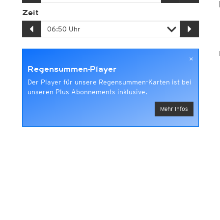
Zeit
Satellitensummen
GSMaP-Satellitensummen
×
Regensummen-Player
Der Player für unsere Regensummen-Karten ist bei
unseren Plus Abonnements inklusive.
Mehr Infos