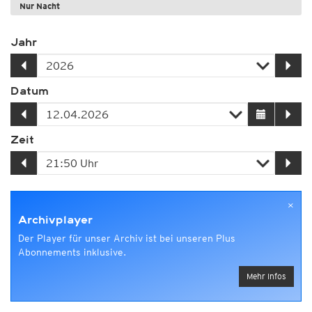
Nur Nacht
Jahr
Datum
Zeit
×
Archivplayer
Der Player für unser Archiv ist bei unseren Plus
Abonnements inklusive.
Mehr Infos