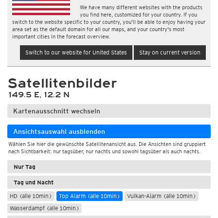
We have many different websites with the products
you find here, customized for your country. If you
switch to the website specific to your country, you'll be able to enjoy having your
area set as the default domain for all our maps, and your country's most
important cities in the forecast overview.
Switch to our website for United States
Stay on current version
Satellitenbilder
149.5 E, 12.2 N
Kartenausschnitt wechseln
Ansichtsauswahl ausblenden
Wählen Sie hier die gewünschte Satellitenansicht aus. Die Ansichten sind gruppiert
nach Sichtbarkeit: nur tagsüber, nur nachts und sowohl tagsüber als auch nachts.
Nur Tag
Tag und Nacht
HD (alle 10min)
Top Alarm (alle 10min)
Vulkan-Alarm (alle 10min)
Wasserdampf (alle 10min)