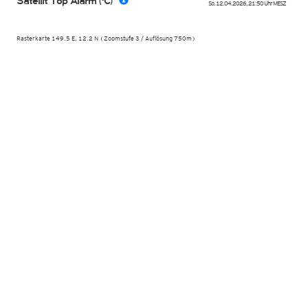
Satellit Top Alarm (°C)
So. 12.04.2026
,
21:50 Uhr
MESZ
Rasterkarte 149.5 E, 12.2 N (Zoomstufe 3 / Auflösung 750m)