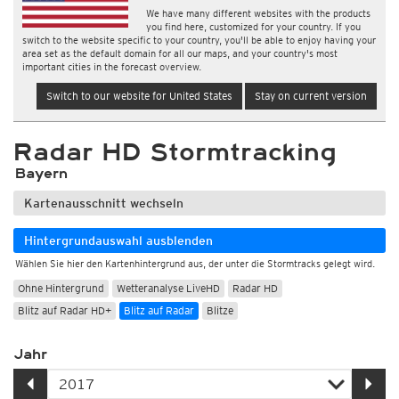
We have many different websites with the products
you find here, customized for your country. If you
switch to the website specific to your country, you'll be able to enjoy having your
area set as the default domain for all our maps, and your country's most
important cities in the forecast overview.
Switch to our website for United States
Stay on current version
Radar HD Stormtracking
Bayern
Kartenausschnitt wechseln
Hintergrundauswahl ausblenden
Wählen Sie hier den Kartenhintergrund aus, der unter die Stormtracks gelegt wird.
Ohne Hintergrund
Wetteranalyse LiveHD
Radar HD
Blitz auf Radar HD+
Blitz auf Radar
Blitze
Jahr