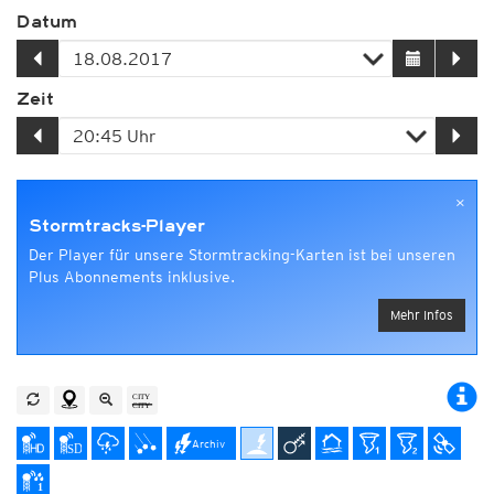
Datum
Zeit
×
Stormtracks-Player
Der Player für unsere Stormtracking-Karten ist bei unseren
Plus Abonnements inklusive.
Mehr Infos
Archiv