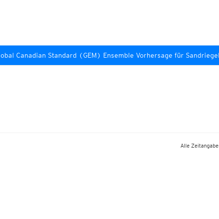
lobal Canadian Standard (GEM) Ensemble Vorhersage für Sandriege
Alle Zeitangaben