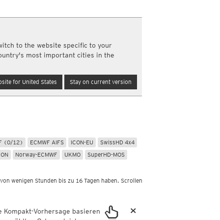
Schneehöhen, täglich
Nord- und Südamerika
he
Schneehöhenänderung, täglich
Infrarot
(Tag und Nacht)
Neuschnee, 12std
elmannwetter.com
Top Alarm
(Tag und Nacht)
Neuschnee, 24std
Wasserdampf
(Tag und Nacht)
ekte
itch to the website specific to your
Satellit Super HD
(Nur Tag)
ountry's most important cities in the
Satellit visible
(Nur Tag)
te
Australien und Amerikas
n erwerben
site for United States
Stay on current version
Infrarot
(Tag und Nacht)
Top Alarm
(Tag und Nacht)
Wasserdampf
(Tag und Nacht)
Sonstige
Satellit HD
(Nur Tag)
Satellit visible
Pollenstationen
(Nur Tag)
Amateurstationen
 (0/12)
ECMWF AIFS
ICON-EU
SwissHD 4x4
km
Wettermelder
Luftqualität
CON
Norway-ECMWF
UKMO
SuperHD-MOS
a
DreiWetter
PLUS
 von wenigen Stunden bis zu 16 Tagen haben. Scrollen
×
ie Kompakt-Vorhersage basieren