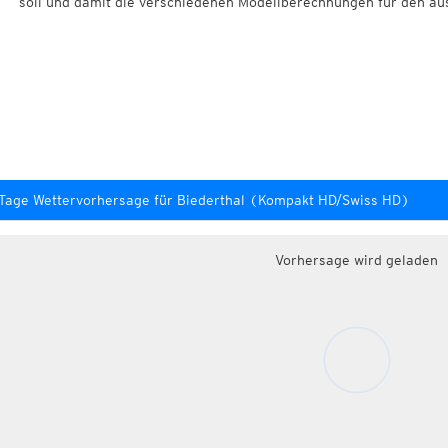
soll und damit die verschiedenen Modellberechnungen für den au
Tage Wettervorhersage für Biederthal (Kompakt HD/Swiss HD)
Vorhersage wird geladen