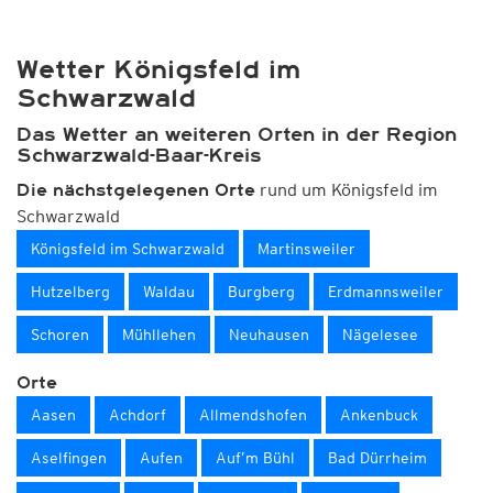
Wetter Königsfeld im
Schwarzwald
Das Wetter an weiteren Orten in der Region
Schwarzwald-Baar-Kreis
rund um Königsfeld im
Die nächstgelegenen Orte
Schwarzwald
Königsfeld im Schwarzwald
Martinsweiler
Hutzelberg
Waldau
Burgberg
Erdmannsweiler
Schoren
Mühllehen
Neuhausen
Nägelesee
Orte
Aasen
Achdorf
Allmendshofen
Ankenbuck
Aselfingen
Aufen
Auf’m Bühl
Bad Dürrheim