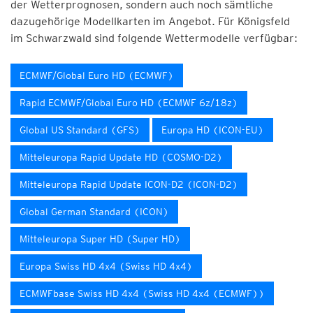
der Wetterprognosen, sondern auch noch sämtliche
dazugehörige Modellkarten im Angebot. Für Königsfeld
im Schwarzwald sind folgende Wettermodelle verfügbar:
ECMWF/Global Euro HD (ECMWF)
Rapid ECMWF/Global Euro HD (ECMWF 6z/18z)
Global US Standard (GFS)
Europa HD (ICON-EU)
Mitteleuropa Rapid Update HD (COSMO-D2)
Mitteleuropa Rapid Update ICON-D2 (ICON-D2)
Global German Standard (ICON)
Mitteleuropa Super HD (Super HD)
Europa Swiss HD 4x4 (Swiss HD 4x4)
ECMWFbase Swiss HD 4x4 (Swiss HD 4x4 (ECMWF))