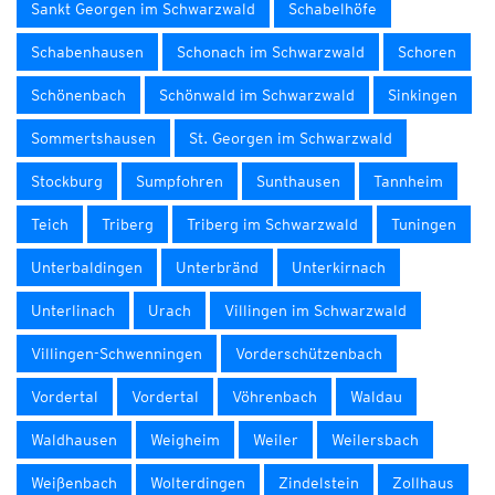
Sankt Georgen im Schwarzwald
Schabelhöfe
Schabenhausen
Schonach im Schwarzwald
Schoren
Schönenbach
Schönwald im Schwarzwald
Sinkingen
Sommertshausen
St. Georgen im Schwarzwald
Stockburg
Sumpfohren
Sunthausen
Tannheim
Teich
Triberg
Triberg im Schwarzwald
Tuningen
Unterbaldingen
Unterbränd
Unterkirnach
Unterlinach
Urach
Villingen im Schwarzwald
Villingen-Schwenningen
Vorderschützenbach
Vordertal
Vordertal
Vöhrenbach
Waldau
Waldhausen
Weigheim
Weiler
Weilersbach
Weißenbach
Wolterdingen
Zindelstein
Zollhaus