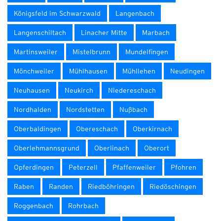
Königsfeld im Schwarzwald
Langenbach
Langenschiltach
Linacher Mitte
Marbach
Martinsweiler
Mistelbrunn
Mundelfingen
Mönchweiler
Mühlhausen
Mühllehen
Neudingen
Neuhausen
Neukirch
Niedereschach
Nordhalden
Nordstetten
Nußbach
Oberbaldingen
Obereschach
Oberkirnach
Oberlehmannsgrund
Oberlinach
Oberort
Opferdingen
Peterzell
Pfaffenweiler
Pfohren
Raben
Randen
Riedböhringen
Riedöschingen
Roggenbach
Rohrbach