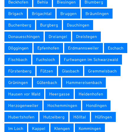
Beckhofen
Behla
Biesingen
Blumberg
Brigach
Brigachtal
Bruggen
Bräunlingen
Buchenberg
Burgberg
Dauchingen
Donaueschingen
Dreiangel
Dreistegen
Döggingen
Epfenhofen
Erdmannsweiler
Eschach
Fischbach
Fuchsloch
Furtwangen im Schwarzwald
Fürstenberg
Fützen
Glasbach
Gremmelsbach
Grüningen
Gütenbach
Hammereisenbach
Hausen vor Wald
Heergasse
Heidenhofen
Herzogenweiler
Hochemmingen
Hondingen
Hubertshofen
Hutzelberg
Hölltal
Hüfingen
Im Loch
Kappel
Klengen
Kommingen