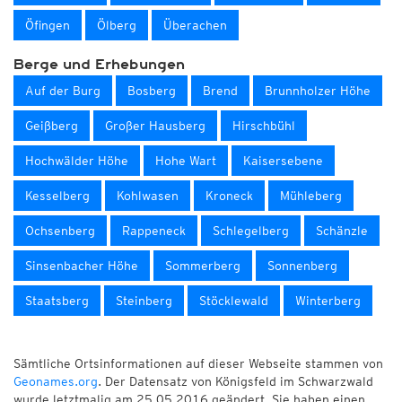
Öfingen
Ölberg
Überachen
Berge und Erhebungen
Auf der Burg
Bosberg
Brend
Brunnholzer Höhe
Geißberg
Großer Hausberg
Hirschbühl
Hochwälder Höhe
Hohe Wart
Kaisersebene
Kesselberg
Kohlwasen
Kroneck
Mühleberg
Ochsenberg
Rappeneck
Schlegelberg
Schänzle
Sinsenbacher Höhe
Sommerberg
Sonnenberg
Staatsberg
Steinberg
Stöcklewald
Winterberg
Sämtliche Ortsinformationen auf dieser Webseite stammen von
Geonames.org
. Der Datensatz von Königsfeld im Schwarzwald
wurde letztmalig am 25.05.2016 geändert. Sie haben einen