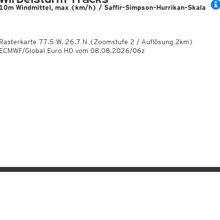
10m Windmittel, max (km/h) / Saffir-Simpson-Hurrikan-Skala
Rasterkarte 77.5 W, 26.7 N (Zoomstufe 2 / Auflösung 2km)
ECMWF/Global Euro HD vom 08.08.2026/06z
Sie wollen auf kachel
Schreiben Sie uns!
wer
Kachelmannwetter für