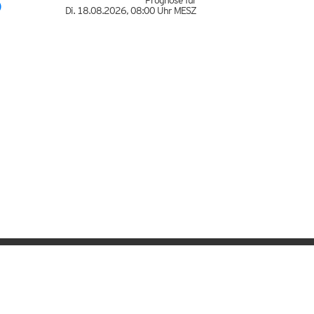
Prognose für
Di. 18.08.2026
,
08:00 Uhr
MESZ
mannwetter.com werben?
bung@kachelmann.com
 Unternehmen (B2B)